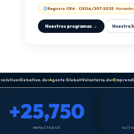
Registro OEA · OSGA/207-2025 ·
Noviembr
Nuestros programas →
Nuestra h
ien.do
Agente Global
Voluntaria.do
Emprendizaje
GYACT Ne
+25,750
IMPACTADOS
ACTI