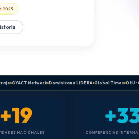
e 2025
istoria
twork
Dominicana LIDERA
Global Times
OHJ · Observatorio
A
+19
+3
VIDADES NACIONALES
CONFERENCIAS INTERNA