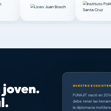
 joven.
NUESTRO ECOSISTE
FUNAJIT nació en 2014
l.
debe tener las herrami
la diplomacia multilat