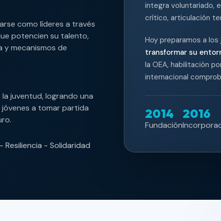
integra voluntariado
crítico, articulación te
arse como líderes a través
que potencien su talento,
Hoy preparamos a los j
na y mecanismos de
transformar su entor
la OEA, habilitación po
internacional comprob
e la juventud, logrando una
s jóvenes a tomar partida
2014
2016
uro.
Fundación
Incorporac
 Resiliencia - Solidaridad