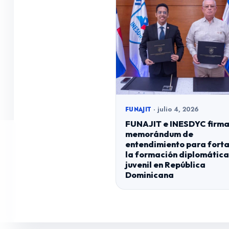
· julio 4, 2026
FUNAJIT
FUNAJIT e INESDYC firm
memorándum de
entendimiento para forta
la formación diplomática
juvenil en República
Dominicana