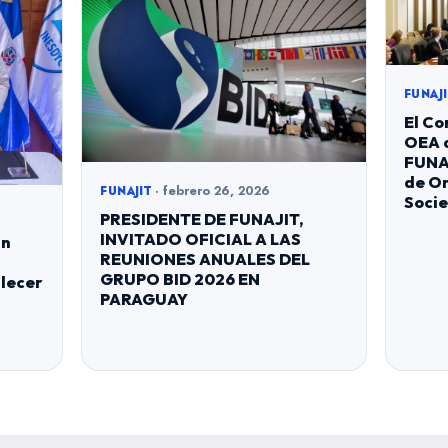
FUNAJI
El Co
OEA a
FUNAJ
de Or
· febrero 26, 2026
FUNAJIT
Socie
PRESIDENTE DE FUNAJIT,
INVITADO OFICIAL A LAS
an
REUNIONES ANUALES DEL
GRUPO BID 2026 EN
lecer
PARAGUAY