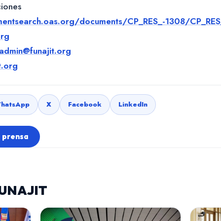
iones
mentsearch.oas.org/documents/CP_RES_-1308/CP_RES
org
admin@funajit.org
t.org
hatsApp
X
Facebook
LinkedIn
e prensa
FUNAJIT