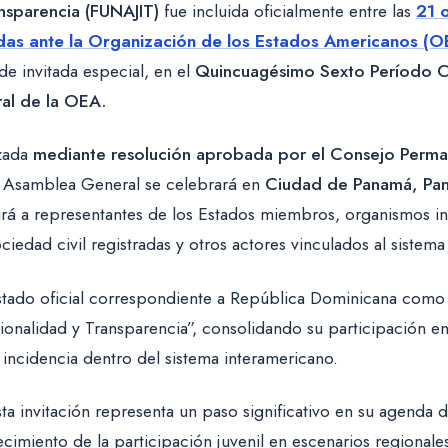
ansparencia (FUNAJIT)
fue incluida oficialmente entre las
21 
das ante la Organización de los Estados Americanos (OE
de invitada especial, en el
Quincuagésimo Sexto Período O
al de la OEA.
izada
mediante resolución aprobada por el Consejo Perma
a Asamblea General se celebrará en
Ciudad de Panamá, Pan
nirá a representantes de los Estados miembros, organismos in
ciedad civil registradas y otros actores vinculados al sistema
istado oficial correspondiente a República Dominicana com
itucionalidad y Transparencia”, consolidando su participación 
 incidencia dentro del sistema interamericano.
sta invitación representa un paso significativo en su agenda d
alecimiento de la participación juvenil en escenarios regionale