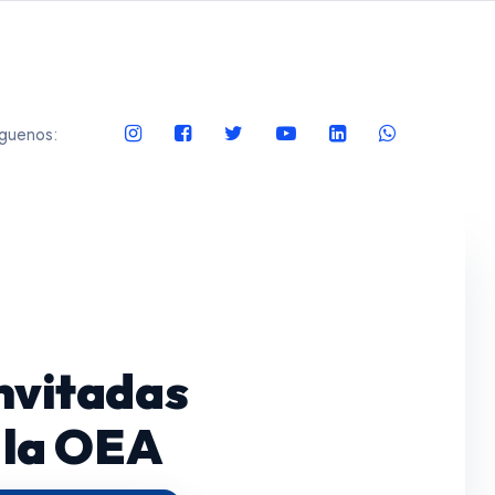
guenos:
nvitadas
 la OEA