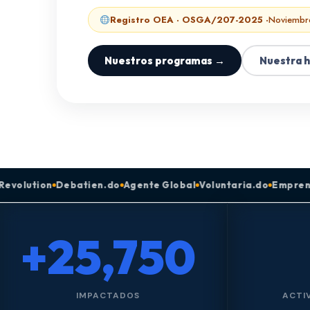
Registro OEA · OSGA/207-2025 ·
Noviembr
Nuestros programas →
Nuestra h
atien.do
Agente Global
Voluntaria.do
Emprendizaje
GYACT N
+25,750
IMPACTADOS
ACTI