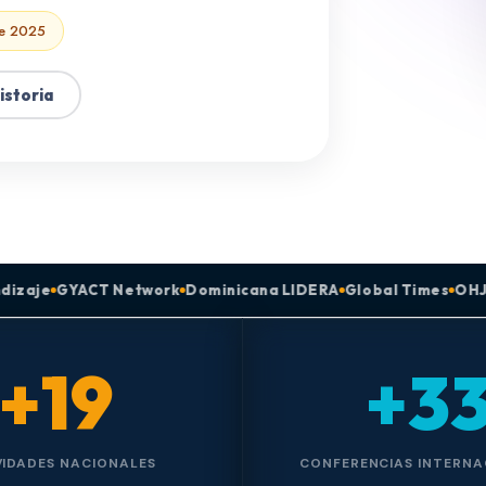
e 2025
istoria
etwork
Dominicana LIDERA
Global Times
OHJ · Observatorio
+19
+3
VIDADES NACIONALES
CONFERENCIAS INTERNA