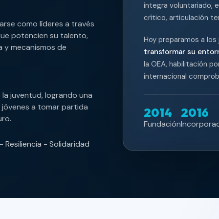
integra voluntariado
crítico, articulación te
arse como líderes a través
que potencien su talento,
Hoy preparamos a los j
na y mecanismos de
transformar su entor
la OEA, habilitación po
internacional comprob
e la juventud, logrando una
s jóvenes a tomar partida
2014
2016
uro.
Fundación
Incorporac
 Resiliencia - Solidaridad