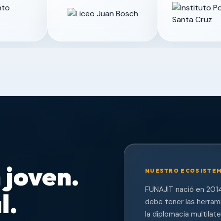
 joven.
NUESTRO ECOSISTE
FUNAJIT nació en 2014
l.
debe tener las herrami
la diplomacia multilat